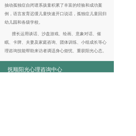
抽动孤独症自闭谱系孩童积累了丰富的经验和成功案
例，语言发育迟缓儿童快速开口说话，孤独症儿童回归
幼儿园和各级学校。
擅长运用谈话、沙盘游戏、绘画、意象对话、催
眠、卡牌、夫妻及家庭咨询、团体训练、小组成长等心
理咨询技能帮助来访者调适身心烦忧、重获阳光心态。
抚顺阳光心理咨询中心
地址：抚顺市新抚区天朗国际购物广场四层东区L4-E-20号
姓名：蔡老师
电话：13304131211
Copyright © 抚顺阳光心理咨询中心 版权所有
本站使用
百度智能门户
搭建
管理登录
辽ICP备19020326号-1